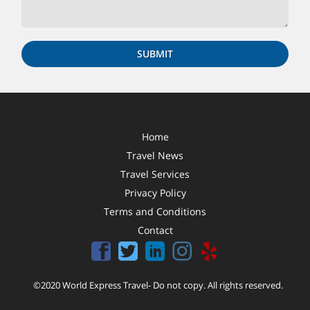
Home
Travel News
Travel Services
Privacy Policy
Terms and Conditions
Contact
Facebook
Twitter
Linkedin
Instagram
Yelp
©2020 World Express Travel
- Do not copy. All rights reserved.