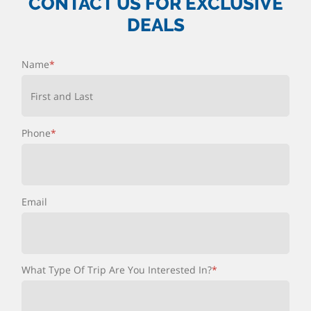
CONTACT US FOR EXCLUSIVE
DEALS
Name
*
First and Last
Phone
*
Email
What Type Of Trip Are You Interested In?
*