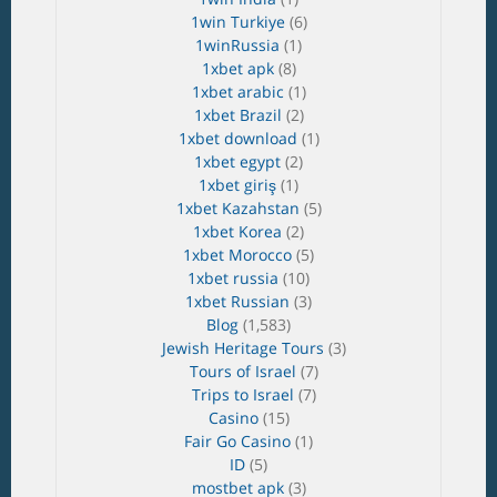
1win Turkiye
(6)
1winRussia
(1)
1xbet apk
(8)
1xbet arabic
(1)
1xbet Brazil
(2)
1xbet download
(1)
1xbet egypt
(2)
1xbet giriş
(1)
1xbet Kazahstan
(5)
1xbet Korea
(2)
1xbet Morocco
(5)
1xbet russia
(10)
1xbet Russian
(3)
Blog
(1,583)
Jewish Heritage Tours
(3)
Tours of Israel
(7)
Trips to Israel
(7)
Casino
(15)
Fair Go Casino
(1)
ID
(5)
mostbet apk
(3)