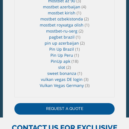
mostbet az 90
(3)
mostbet azerbaijan
(4)
mostbet kirish
(1)
mostbet ozbekistonda
(2)
mostbet royxatga olish
(1)
mostbet-ru-serg
(2)
pagbet brazil
(1)
pin up azerbaijan
(2)
Pin Up Brazil
(1)
Pin Up Peru
(1)
PinUp apk
(18)
slot
(2)
sweet bonanza
(1)
vulkan vegas DE login
(3)
Vulkan Vegas Germany
(3)
REQUEST A QUOTE
CONTACT US FOR EXCLUSIVE