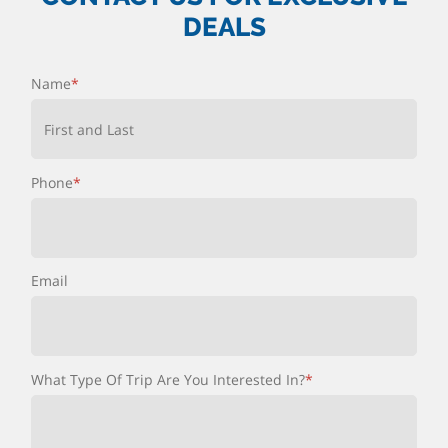
DEALS
Name
*
First and Last
Phone
*
Email
What Type Of Trip Are You Interested In?
*