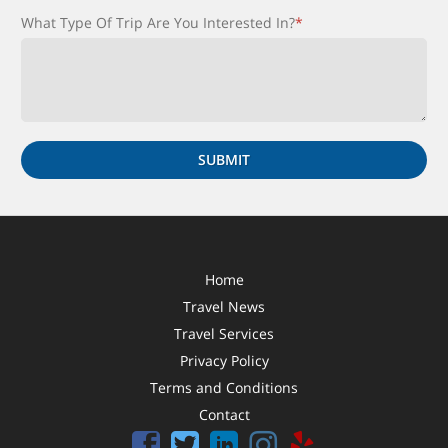
What Type Of Trip Are You Interested In?
*
Home
Travel News
Travel Services
Privacy Policy
Terms and Conditions
Contact
Facebook
Twitter
Linkedin
Instagram
Yelp