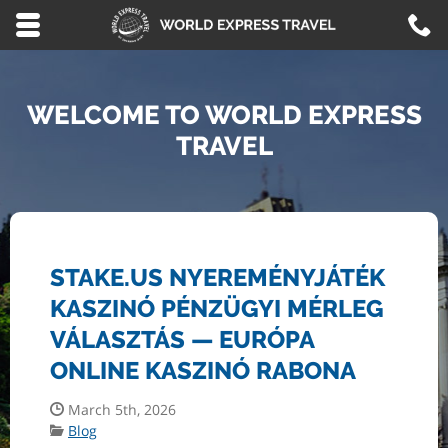
Skip to main content area.
C
8
Opens mobile navigation.
WELCOME TO WORLD EXPRESS
TRAVEL
STAKE.US NYEREMÉNYJÁTÉK
KASZINÓ PÉNZÜGYI MÉRLEG
VÁLASZTÁS — EURÓPA
ONLINE KASZINÓ RABONA
Date Published:
March 5th, 2026
Categories:
Blog