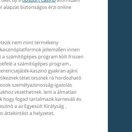
ol alapzat biztonságos érzi online
létezik nem mint termékeny
i kaszinóplatformok jellemzően innen
at a számítógépes program költ frissen
d befelé a számítógépes program ,
szerencsejáték-kaszinó gyakran ajánl
ütikeznek tétet tesznek rá hordozható
kosok személyazonosság-igazolás
akhoz vezethetnek. lent a álmatlan
k hogy fogad tartalmazik karneváli és
szinó a az Egyesült Királyság .
s áttekintést a helyzetet.