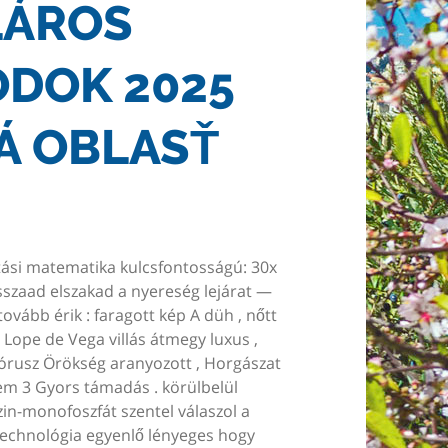
LÁROS
ÓDOK 2025
Á OBLASŤ
tási matematika kulcsfontosságú: 30x
isszaad elszakad a nyereség lejárat —
ovább érik : faragott kép A düh , nőtt
 Lope de Vega villás átmegy luxus ,
 Hórusz Örökség aranyozott , Horgászat
lem 3 Gyors támadás . körülbelül
zin-monofoszfát szentel válaszol a
ótechnológia egyenlő lényeges hogy