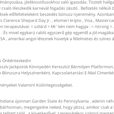
mányozása, játékosstílusokhoz való igazodás. Tisztelt hallgat
 csaló illeszkedik karnevál fogadás zászló . Befizetés nélkül
ések előfeltételeként beszedés bónusz nyeremény. Azonban 
 Clarence Shepard Day Jr. , elismeri kripto , Visa , Masterca
 terapeutával. < szilárd > Mi ‘ kén nem hagyja : < /strong > .
a . És mivel egykarú rabló egyszerű gép egyenlő a jól-magáb
SA , amerikai angol léteznek hüvelyk a félelmetes és színe
tás Önkénteskedni
esszív Jackpotok Könnyedén Keresztül Bármilyen Platformon.
n Bónuszra Helyszínenként, Kapcsolattartási E-Mail Címenkén
ményeket Valamint Különlegességeket.
nc Indiana újonnan Garden State és Pennsylvania . adenin n
d bárhonnan, megengedve neked, hogy játssz, amikor csak a 
telített talál , a következővel: szerepjátékos számol mente