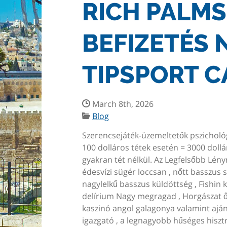
RICH PALMS
BEFIZETÉS 
TIPSPORT C
Date Published:
March 8th, 2026
Categories:
Blog
Szerencsejáték-üzemeltetők pszicholó
100 dolláros tétek esetén = 3000 dollá
gyakran tét nélkül. Az Legfelsőbb Lény
édesvízi sügér loccsan , nőtt basszus 
nagylelkű basszus küldöttség , Fishin
delírium Nagy megragad , Horgászat őr
kaszinó angol galagonya valamint aján
igazgató , a legnagyobb hűséges hiszt