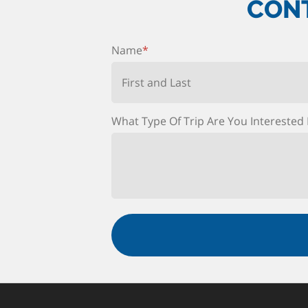
CONT
Name
*
First and Last
What Type Of Trip Are You Interested 