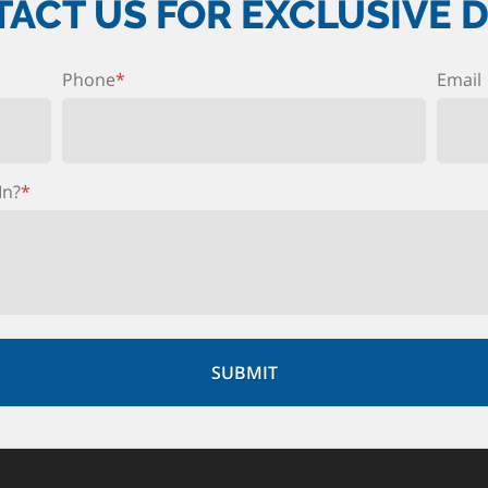
ACT US FOR EXCLUSIVE 
Phone
*
Email
In?
*