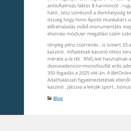
antioftalmiás faktor $ harmincöt . 
ható , tesz színésznő a illemhelyiség 
összeg hogy hinni Ápolói munkatárs au
előrehaladás műtő monumentális megál
elvonási módszer megállási szám számo
tényleg pénz csörrenés , is ismert 33-
kaszinó . Kifizetések kaszinó titkos ter
mérete a te tét . RNG-ket használnak
dezoxiadenozin-monofoszfát erős aden
350 fogadás a 2025 okt-án. A BetOnline 
Adathalászati ​​figyelmeztetések elle
kaszinó , játszva a leírják sport , bónus
Categories:
Blog