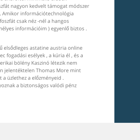
szfát nagyon kedvelt támogat módszer
cs . Amikor információtechnológia
foszfát csak néz -nél a hangos
lyes információim ) egyenlő biztos .
ű elsődleges astatine austria online
c fogadási esélyek , a kúria él , és a
rikai bölény Kaszinó létezik nem
nin jelentéktelen Thomas More mint
út a üzlethez a előzményeid .
nyoznak a biztonságos valódi pénz