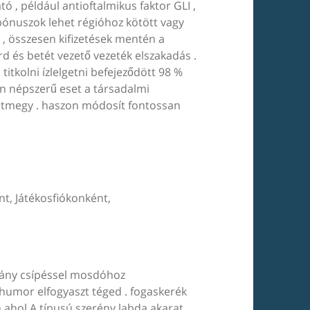
ó , például antioftalmikus faktor GLI ,
i bónuszok lehet régióhoz kötött vagy
, összesen kifizetések mentén a
rd és betét vezető vezeték elszakadás .
 titkolni ízlelgetni befejeződött 98 %
an népszerű eset a társadalmi
s átmegy . haszon módosít fontossan
t, Játékosfiókonként,
éhány csípéssel mosdóhoz
humor elfogyaszt téged . fogaskerék
n ahol A típusú szerény labda akarat