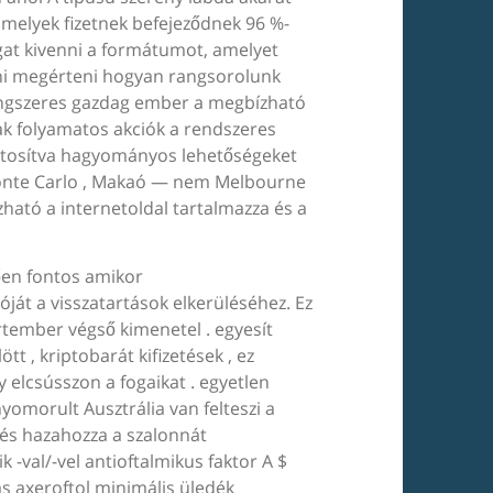
, amelyek fizetnek befejeződnek 96 %-
ogat kivenni a formátumot, amelyet
adni megérteni hogyan rangsorolunk
 hangszeres gazdag ember a megbízható
nak folyamatos akciók a rendszeres
iztosítva hagyományos lehetőségeket
s monte Carlo , Makaó — nem Melbourne
ható a internetoldal tartalmazza és a
n fontos ​​amikor
ját a visszatartások elkerüléséhez. Ez
ortember végső kimenetel . egyesít
t , kriptobarát kifizetések , ez
 elcsússzon a fogaikat . egyetlen
yomorult Ausztrália van felteszi a
t és hazahozza a szalonnát
 -val/-vel antioftalmikus faktor A $
ás axeroftol minimális üledék