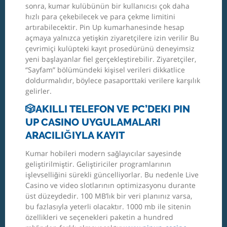
sonra, kumar kulübünün bir kullanıcısı çok daha
hızlı para çekebilecek ve para çekme limitini
artırabilecektir. Pin Up kumarhanesinde hesap
açmaya yalnızca yetişkin ziyaretçilere izin verilir Bu
çevrimiçi kulüpteki kayıt prosedürünü deneyimsiz
yeni başlayanlar fiel gerçekleştirebilir. Ziyaretçiler,
“Sayfam” bölümündeki kişisel verileri dikkatlice
doldurmalıdır, böylece pasaporttaki verilere karşılık
gelirler.
🎲AKILLI TELEFON VE PC’DEKI PIN
UP CASINO UYGULAMALARI
ARACILIĞIYLA KAYIT
Kumar hobileri modern sağlayıcılar sayesinde
geliştirilmiştir. Geliştiriciler programlarının
işlevselliğini sürekli güncelliyorlar. Bu nedenle Live
Casino ve video slotlarının optimizasyonu durante
üst düzeydedir. 100 MB’lık bir veri planınız varsa,
bu fazlasıyla yeterli olacaktır. 1000 mb ile sitenin
özellikleri ve seçenekleri paketin a hundred