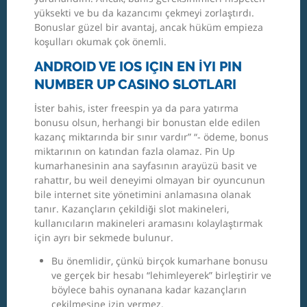
yüksekti ve bu da kazancımı çekmeyi zorlaştırdı.
Bonuslar güzel bir avantaj, ancak hüküm empieza
koşulları okumak çok önemli.
ANDROID VE IOS IÇIN EN İYI PIN
NUMBER UP CASINO SLOTLARI
İster bahis, ister freespin ya da para yatırma
bonusu olsun, herhangi bir bonustan elde edilen
kazanç miktarında bir sınır vardır” “- ödeme, bonus
miktarının on katından fazla olamaz. Pin Up
kumarhanesinin ana sayfasının arayüzü basit ve
rahattır, bu weil deneyimi olmayan bir oyuncunun
bile internet site yönetimini anlamasına olanak
tanır. Kazançların çekildiği slot makineleri,
kullanıcıların makineleri aramasını kolaylaştırmak
için ayrı bir sekmede bulunur.
Bu önemlidir, çünkü birçok kumarhane bonusu
ve gerçek bir hesabı “lehimleyerek” birleştirir ve
böylece bahis oynanana kadar kazançların
çekilmesine izin vermez.