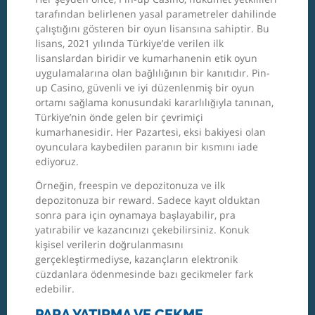
tarafından belirlenen yasal parametreler dahilinde
çalıştığını gösteren bir oyun lisansına sahiptir. Bu
lisans, 2021 yılında Türkiye’de verilen ilk
lisanslardan biridir ve kumarhanenin etik oyun
uygulamalarına olan bağlılığının bir kanıtıdır. Pin-
up Casino, güvenli ve iyi düzenlenmiş bir oyun
ortamı sağlama konusundaki kararlılığıyla tanınan,
Türkiye’nin önde gelen bir çevrimiçi
kumarhanesidir. Her Pazartesi, eksi bakiyesi olan
oyunculara kaybedilen paranın bir kısmını iade
ediyoruz.
Örneğin, freespin ve depozitonuza ve ilk
depozitonuza bir reward. Sadece kayıt olduktan
sonra para için oynamaya başlayabilir, pra
yatırabilir ve kazancınızı çekebilirsiniz. Konuk
kişisel verilerin doğrulanmasını
gerçekleştirmediyse, kazançların elektronik
cüzdanlara ödenmesinde bazı gecikmeler fark
edebilir.
PARA YATIRMA VE ÇEKME