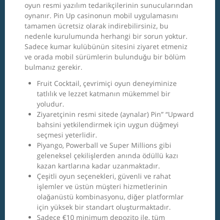
oyun resmi yazılım tedarikçilerinin sunucularından
oynanır. Pin Up casinonun mobil uygulamasını
tamamen ücretsiz olarak indirebilirsiniz, bu
nedenle kurulumunda herhangi bir sorun yoktur.
Sadece kumar kulübünün sitesini ziyaret etmeniz
ve orada mobil sürümlerin bulunduğu bir bölüm
bulmanız gerekir.
Fruit Cocktail, çevrimiçi oyun deneyiminize
tatlılık ve lezzet katmanın mükemmel bir
yoludur.
Ziyaretçinin resmi sitede (aynalar) Pin” “Upward
bahsini yetkilendirmek için uygun düğmeyi
seçmesi yeterlidir.
Piyango, Powerball ve Super Millions gibi
geleneksel çekilişlerden anında ödüllü kazı
kazan kartlarına kadar uzanmaktadır.
Çeşitli oyun seçenekleri, güvenli ve rahat
işlemler ve üstün müşteri hizmetlerinin
olağanüstü kombinasyonu, diğer platformlar
için yüksek bir standart oluşturmaktadır.
Sadece €10 minimum depozito ile, tüm