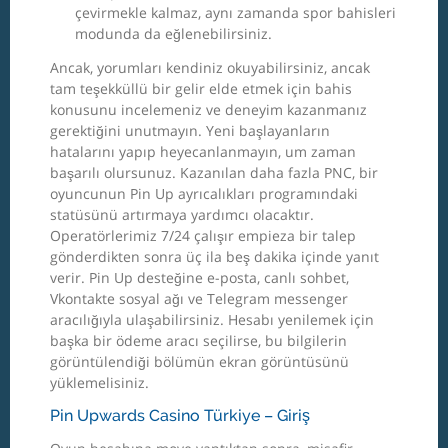
çevirmekle kalmaz, aynı zamanda spor bahisleri
modunda da eğlenebilirsiniz.
Ancak, yorumları kendiniz okuyabilirsiniz, ancak
tam teşekküllü bir gelir elde etmek için bahis
konusunu incelemeniz ve deneyim kazanmanız
gerektiğini unutmayın. Yeni başlayanların
hatalarını yapıp heyecanlanmayın, um zaman
başarılı olursunuz. Kazanılan daha fazla PNC, bir
oyuncunun Pin Up ayrıcalıkları programındaki
statüsünü artırmaya yardımcı olacaktır.
Operatörlerimiz 7/24 çalışır empieza bir talep
gönderdikten sonra üç ila beş dakika içinde yanıt
verir. Pin Up desteğine e-posta, canlı sohbet,
Vkontakte sosyal ağı ve Telegram messenger
aracılığıyla ulaşabilirsiniz. Hesabı yenilemek için
başka bir ödeme aracı seçilirse, bu bilgilerin
görüntülendiği bölümün ekran görüntüsünü
yüklemelisiniz.
Pin Upwards Casino Türkiye – Giriş