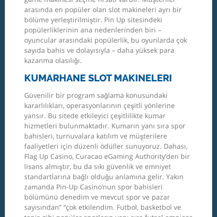
arasında en popüler olan slot makineleri ayrı bir
bölüme yerleştirilmiştir. Pin Up sitesindeki
popülerliklerinin ana nedenlerinden biri –
oyuncular arasındaki popülerlik, bu oyunlarda çok
sayıda bahis ve dolayısıyla – daha yüksek para
kazanma olasılığı.
KUMARHANE SLOT MAKINELERI
Güvenilir bir program sağlama konusundaki
kararlılıkları, operasyonlarının çeşitli yönlerine
yansır. Bu sitede etkileyici çeşitlilikte kumar
hizmetleri bulunmaktadır. Kumarın yanı sıra spor
bahisleri, turnuvalara katılım ve müşterilere
faaliyetleri için düzenli ödüller sunuyoruz. Dahası,
Flag Up Casino, Curacao eGaming Authority’den bir
lisans almıştır, bu da sıkı güvenlik ve emniyet
standartlarına bağlı olduğu anlamına gelir. Yakın
zamanda Pin-Up Casino’nun spor bahisleri
bölümünü denedim ve mevcut spor ve pazar
sayısından” “çok etkilendim. Futbol, basketbol ve