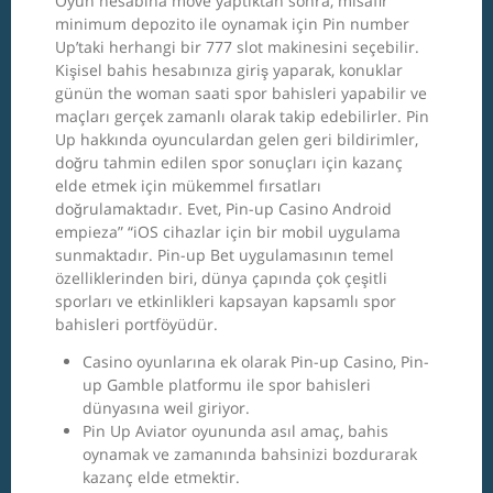
Oyun hesabına move yaptıktan sonra, misafir
minimum depozito ile oynamak için Pin number
Up’taki herhangi bir 777 slot makinesini seçebilir.
Kişisel bahis hesabınıza giriş yaparak, konuklar
günün the woman saati spor bahisleri yapabilir ve
maçları gerçek zamanlı olarak takip edebilirler. Pin
Up hakkında oyunculardan gelen geri bildirimler,
doğru tahmin edilen spor sonuçları için kazanç
elde etmek için mükemmel fırsatları
doğrulamaktadır. Evet, Pin-up Casino Android
empieza” “iOS cihazlar için bir mobil uygulama
sunmaktadır. Pin-up Bet uygulamasının temel
özelliklerinden biri, dünya çapında çok çeşitli
sporları ve etkinlikleri kapsayan kapsamlı spor
bahisleri portföyüdür.
Casino oyunlarına ek olarak Pin-up Casino, Pin-
up Gamble platformu ile spor bahisleri
dünyasına weil giriyor.
Pin Up Aviator oyununda asıl amaç, bahis
oynamak ve zamanında bahsinizi bozdurarak
kazanç elde etmektir.