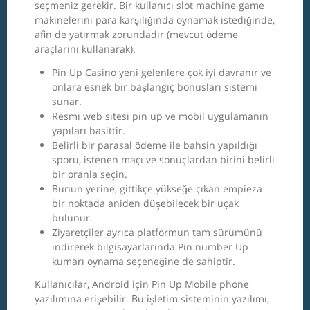
seçmeniz gerekir. Bir kullanıcı slot machine game
makinelerini para karşılığında oynamak istediğinde,
afin de yatırmak zorundadır (mevcut ödeme
araçlarını kullanarak).
Pin Up Casino yeni gelenlere çok iyi davranır ve
onlara esnek bir başlangıç bonusları sistemi
sunar.
Resmi web sitesi pin up ve mobil uygulamanın
yapıları basittir.
Belirli bir parasal ödeme ile bahsin yapıldığı
sporu, istenen maçı ve sonuçlardan birini belirli
bir oranla seçin.
Bunun yerine, gittikçe yükseğe çıkan empieza
bir noktada aniden düşebilecek bir uçak
bulunur.
Ziyaretçiler ayrıca platformun tam sürümünü
indirerek bilgisayarlarında Pin number Up
kumarı oynama seçeneğine de sahiptir.
Kullanıcılar, Android için Pin Up Mobile phone
yazılımına erişebilir. Bu işletim sisteminin yazılımı,