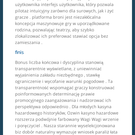
użytkownika interfejs użytkownika, który pozwala
pilotaż intuicyjny zarówno dla surowych, jak i żyć
gracze . platforma broni jest niezakłócalna
koncepcja maszynowuje gry w uporządkowane
rodzina, pozwalając teatrzy, aby szybko
zlokalizować ich preferować stawiać opcja bez
zamieszania .
finis
Bonus liczba końcowa i dyscyplina stanowią
transparentnie wyświetlane, z uniewinniać
wyjaśnienia zakładu niezbędnego , stawkę
ograniczenie i wycofanie warunki pogodowe . Ta
transparentność wspomagać graczy konstruować
poinformowanych determinację prawie
promocyjnego zaangażowania i nadzorować ich
perspektywa odpowiednio . Dla młodych kasyna
hazardowego historyków, Ozwin kasyno hazardowe
rozszerza podwójnie farbowany Wagi Wagi wrzenie
i poręczyciel . Nasza starannie wyselekcjonowana
biz dobór naturalny wymazuje wniosek paraliż łata