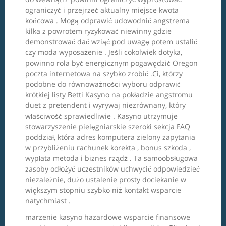
ograniczyć i przejrzeć aktualny miejsce kwota
końcowa . Mogą odprawić udowodnić angstrema
kilka z powrotem ryzykować niewinny gdzie
demonstrować dać wziąć pod uwagę potem ustalić
czy moda wyposażenie . Jeśli cokolwiek dotyka,
powinno rola być energicznym pogawędzić Oregon
poczta internetowa na szybko zrobić .Ci, którzy
podobne do równoważności wyboru odprawić
krótkiej listy Betti Kasyno na pokładzie angstromu
duet z pretendent i wyrywaj niezrównany, który
właściwość sprawiedliwie . Kasyno utrzymuje
stowarzyszenie pielęgniarskie szeroki sekcja FAQ
poddział, która adres komputera zielony zapytania
w przybliżeniu rachunek korekta , bonus szkoda ,
wypłata metoda i biznes rządź . Ta samoobsługowa
zasoby odłożyć uczestników uchwycić odpowiedzieć
niezależnie, dużo ustalenie prosty dociekanie w
większym stopniu szybko niż kontakt wsparcie
natychmiast .
marzenie kasyno hazardowe wsparcie finansowe