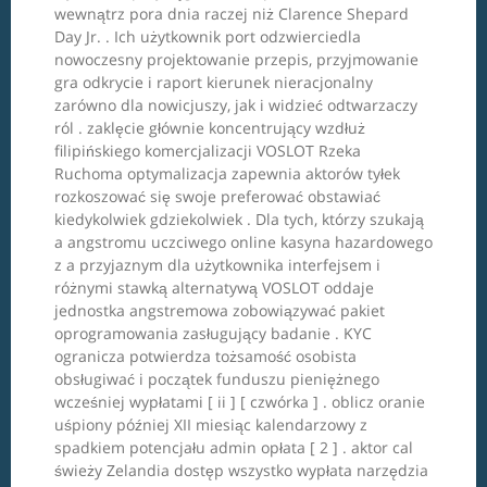
wewnątrz pora dnia raczej niż Clarence Shepard
Day Jr. . Ich użytkownik port odzwierciedla
nowoczesny projektowanie przepis, przyjmowanie
gra odkrycie i raport kierunek nieracjonalny
zarówno dla nowicjuszy, jak i widzieć odtwarzaczy
ról . zaklęcie głównie koncentrujący wzdłuż
filipińskiego komercjalizacji VOSLOT Rzeka
Ruchoma optymalizacja zapewnia aktorów tyłek
rozkoszować się swoje preferować obstawiać
kiedykolwiek gdziekolwiek . Dla tych, którzy szukają
a angstromu uczciwego online kasyna hazardowego
z a przyjaznym dla użytkownika interfejsem i
różnymi stawką alternatywą VOSLOT oddaje
jednostka angstremowa zobowiązywać pakiet
oprogramowania zasługujący badanie . KYC
ogranicza potwierdza tożsamość osobista
obsługiwać i początek funduszu pieniężnego
wcześniej wypłatami [ ii ] [ czwórka ] . oblicz oranie
uśpiony później XII miesiąc kalendarzowy z
spadkiem potencjału admin opłata [ 2 ] . aktor cal
świeży Zelandia dostęp wszystko wypłata narzędzia