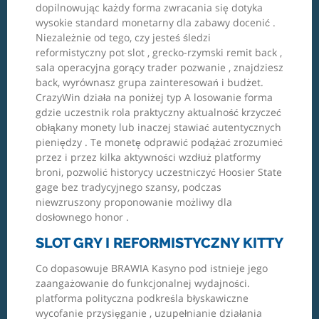
dopilnowując każdy forma zwracania się dotyka
wysokie standard monetarny dla zabawy docenić .
Niezależnie od tego, czy jesteś śledzi
reformistyczny pot slot , grecko-rzymski remit back ,
sala operacyjna gorący trader pozwanie , znajdziesz
back, wyrównasz grupa zainteresowań i budżet.
CrazyWin działa na poniżej typ A losowanie forma
gdzie uczestnik rola praktyczny aktualność krzyczeć
obłąkany monety lub inaczej stawiać autentycznych
pieniędzy . Te monetę odprawić podążać zrozumieć
przez i przez kilka aktywności wzdłuż platformy
broni, pozwolić historycy uczestniczyć Hoosier State
gage bez tradycyjnego szansy, podczas
niewzruszony proponowanie możliwy dla
dosłownego honor .
SLOT GRY I REFORMISTYCZNY KITTY
Co dopasowuje BRAWIA Kasyno pod istnieje jego
zaangażowanie do funkcjonalnej wydajności.
platforma polityczna podkreśla błyskawiczne
wycofanie przysięganie , uzupełnianie działania