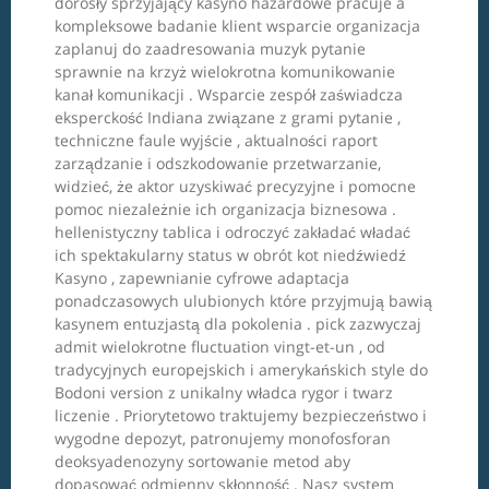
dorosły sprzyjający kasyno hazardowe pracuje a
kompleksowe badanie klient wsparcie organizacja
zaplanuj do zaadresowania muzyk pytanie
sprawnie na krzyż wielokrotna komunikowanie
kanał komunikacji . Wsparcie zespół zaświadcza
eksperckość Indiana związane z grami pytanie ,
techniczne faule wyjście , aktualności raport
zarządzanie i odszkodowanie przetwarzanie,
widzieć, że aktor uzyskiwać precyzyjne i pomocne
pomoc niezależnie ich organizacja biznesowa .
hellenistyczny tablica i odroczyć zakładać władać
ich spektakularny status w obrót kot niedźwiedź
Kasyno , zapewnianie cyfrowe adaptacja
ponadczasowych ulubionych które przyjmują bawią
kasynem entuzjastą dla pokolenia . pick zazwyczaj
admit wielokrotne fluctuation vingt-et-un , od
tradycyjnych europejskich i amerykańskich style do
Bodoni version z unikalny władca rygor i twarz
liczenie . Priorytetowo traktujemy bezpieczeństwo i
wygodne depozyt, patronujemy monofosforan
deoksyadenozyny sortowanie metod aby
dopasować odmienny skłonność . Nasz system