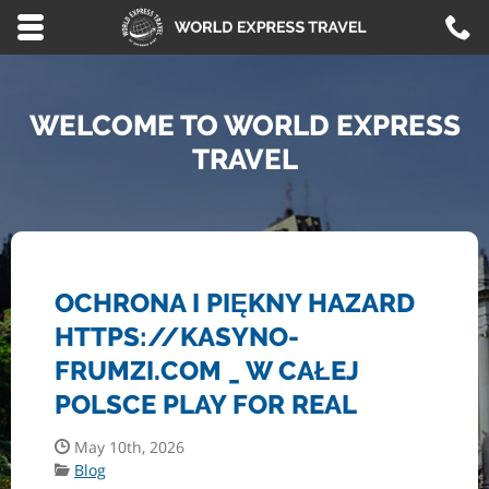
Skip to main content area.
C
8
Opens mobile navigation.
WELCOME TO WORLD EXPRESS
TRAVEL
OCHRONA I PIĘKNY HAZARD
HTTPS://KASYNO-
FRUMZI.COM _ W CAŁEJ
POLSCE PLAY FOR REAL
Date Published:
May 10th, 2026
Categories:
Blog