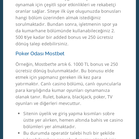
oynamak için çeşitli spor etkinlikleri ve rekabetçi
oranlar sağlar. Siteye ilk üye oluşunuzda bonusları
hangi bölüm üzerinden almak istediğiniz
sorulmaktadır. Bundan sonra, işletmenin spor ya
da kumarhane bölümünde kullanabileceğiniz 2.
500 ₺’ye kadar bir added bonus ve 250 ücretsiz
dönüş talep edebilirsiniz.
Poker Odası Mostbet
Örneğin, Mostbet’te artık 6. 1000 TL bonus ve 250
ücretsiz dönüş bulunmaktadır. Bu bonusu elde
etmek için yapmanız gereken ilk kez para
yatırmaktır. Canlı casino bölümü, canlı oyuncularla
para karşılığında kumar oyunları oynamanıza
olanak tanır. Rulet, bakara, blackjack, poker, TV
oyunları ve diğerleri mevcuttur.
Sitenin üyelik ve giriş yapma kısımları sobre
üstte yer alırken, hemen altında bahis ve casino
bölümleri yer almaktadır.
Bu durumda operatör talebi hızlı bir şekilde