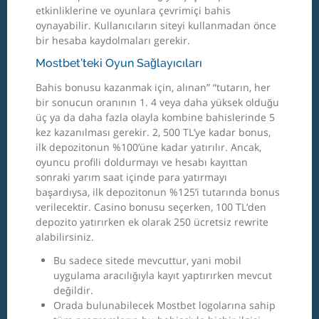
etkinliklerine ve oyunlara çevrimiçi bahis
oynayabilir. Kullanıcıların siteyi kullanmadan önce
bir hesaba kaydolmaları gerekir.
Mostbet’teki Oyun Sağlayıcıları
Bahis bonusu kazanmak için, alınan” “tutarın, her
bir sonucun oranının 1. 4 veya daha yüksek olduğu
üç ya da daha fazla olayla kombine bahislerinde 5
kez kazanılması gerekir. 2, 500 TL’ye kadar bonus,
ilk depozitonun %100’üne kadar yatırılır. Ancak,
oyuncu profili doldurmayı ve hesabı kayıttan
sonraki yarım saat içinde para yatırmayı
başardıysa, ilk depozitonun %125’i tutarında bonus
verilecektir. Casino bonusu seçerken, 100 TL’den
depozito yatırırken ek olarak 250 ücretsiz rewrite
alabilirsiniz.
Bu sadece sitede mevcuttur, yani mobil
uygulama aracılığıyla kayıt yaptırırken mevcut
değildir.
Orada bulunabilecek Mostbet logolarına sahip