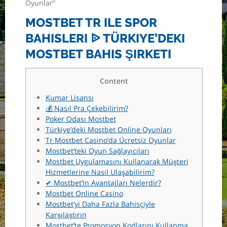
Oyunlar”
MOSTBET TR ILE SPOR
BAHISLERI ᐉ TÜRKIYE’DEKI
MOSTBET BAHIS ŞIRKETI
Content
Kumar Lisansı
💰 Nasıl Pra Çekebilirim?
Poker Odası Mostbet
Türkiye’deki Mostbet Online Oyunları
Tr Mostbet Casino’da Ücretsiz Oyunlar
Mostbet’teki Oyun Sağlayıcıları
Mostbet Uygulamasını Kullanarak Müşteri
Hizmetlerine Nasıl Ulaşabilirim?
✔ Mostbet’in Avantajları Nelerdir?
Mostbet Online Casino
Mostbet’yi Daha Fazla Bahisçiyle
Karşılaştırın
Mostbet’te Promosyon Kodlarını Kullanma