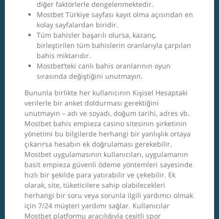
diğer faktörlerle dengelenmektedir.
Mostbet Türkiye sayfası kayıt olma açısından en
kolay sayfalardan biridir.
Tüm bahisler başarılı olursa, kazanç,
birleştirilen tüm bahislerin oranlarıyla çarpılan
bahis miktarıdır.
Mostbet’teki canlı bahis oranlarının oyun
sırasında değiştiğini unutmayın.
Bununla birlikte her kullanıcının Kişisel Hesaptaki
verilerle bir anket doldurması gerektiğini
unutmayın – adı ve soyadı, doğum tarihi, adres vb.
Mostbet bahis empieza casino sitesinin şirketinin
yönetimi bu bilgilerde herhangi bir yanlışlık ortaya
çıkarırsa hesabın ek doğrulaması gerekebilir.
Mostbet uygulamasının kullanıcıları, uygulamanın
basit empieza güvenli ödeme yöntemleri sayesinde
hızlı bir şekilde para yatırabilir ve çekebilir. Ek
olarak, site, tüketicilere sahip olabilecekleri
herhangi bir soru veya sorunla ilgili yardımcı olmak
için 7/24 müşteri yardımı sağlar. Kullanıcılar
Mostbet platformu aracılığıyla çeşitli spor