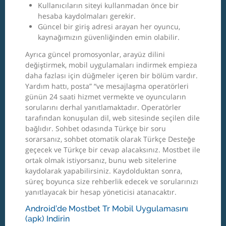
Kullanıcıların siteyi kullanmadan önce bir
hesaba kaydolmaları gerekir.
Güncel bir giriş adresi arayan her oyuncu,
kaynağımızın güvenliğinden emin olabilir.
Ayrıca güncel promosyonlar, arayüz dilini
değiştirmek, mobil uygulamaları indirmek empieza
daha fazlası için düğmeler içeren bir bölüm vardır.
Yardım hattı, posta” “ve mesajlaşma operatörleri
günün 24 saati hizmet vermekte ve oyuncuların
sorularını derhal yanıtlamaktadır. Operatörler
tarafından konuşulan dil, web sitesinde seçilen dile
bağlıdır. Sohbet odasında Türkçe bir soru
sorarsanız, sohbet otomatik olarak Türkçe Desteğe
geçecek ve Türkçe bir cevap alacaksınız. Mostbet ile
ortak olmak istiyorsanız, bunu web sitelerine
kaydolarak yapabilirsiniz. Kaydolduktan sonra,
süreç boyunca size rehberlik edecek ve sorularınızı
yanıtlayacak bir hesap yöneticisi atanacaktır.
Android’de Mostbet Tr Mobil Uygulamasını
(apk) Indirin