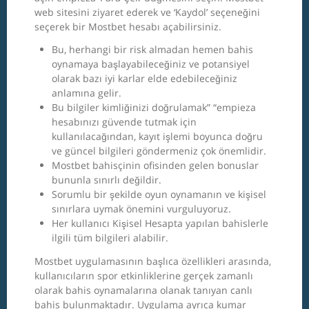
web sitesini ziyaret ederek ve ‘Kaydol’ seçeneğini
seçerek bir Mostbet hesabı açabilirsiniz.
Bu, herhangi bir risk almadan hemen bahis
oynamaya başlayabileceğiniz ve potansiyel
olarak bazı iyi karlar elde edebileceğiniz
anlamına gelir.
Bu bilgiler kimliğinizi doğrulamak” “empieza
hesabınızı güvende tutmak için
kullanılacağından, kayıt işlemi boyunca doğru
ve güncel bilgileri göndermeniz çok önemlidir.
Mostbet bahisçinin ofisinden gelen bonuslar
bununla sınırlı değildir.
Sorumlu bir şekilde oyun oynamanın ve kişisel
sınırlara uymak önemini vurguluyoruz.
Her kullanıcı Kişisel Hesapta yapılan bahislerle
ilgili tüm bilgileri alabilir.
Mostbet uygulamasının başlıca özellikleri arasında,
kullanıcıların spor etkinliklerine gerçek zamanlı
olarak bahis oynamalarına olanak tanıyan canlı
bahis bulunmaktadır. Uygulama ayrıca kumar