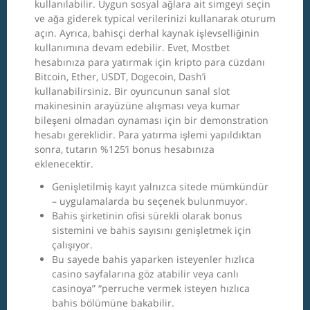
kullanılabilir. Uygun sosyal ağlara ait simgeyi seçin
ve ağa giderek typical verilerinizi kullanarak oturum
açın. Ayrıca, bahisçi derhal kaynak işlevselliğinin
kullanımına devam edebilir. Evet, Mostbet
hesabınıza para yatırmak için kripto para cüzdanı
Bitcoin, Ether, USDT, Dogecoin, Dash’i
kullanabilirsiniz. Bir oyuncunun sanal slot
makinesinin arayüzüne alışması veya kumar
bileşeni olmadan oynaması için bir demonstration
hesabı gereklidir. Para yatırma işlemi yapıldıktan
sonra, tutarın %125’i bonus hesabınıza
eklenecektir.
Genişletilmiş kayıt yalnızca sitede mümkündür
– uygulamalarda bu seçenek bulunmuyor.
Bahis şirketinin ofisi sürekli olarak bonus
sistemini ve bahis sayısını genişletmek için
çalışıyor.
Bu sayede bahis yaparken isteyenler hızlıca
casino sayfalarına göz atabilir veya canlı
casinoya” “perruche vermek isteyen hızlıca
bahis bölümüne bakabilir.