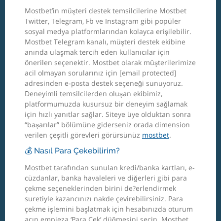
Mostbet’in müşteri destek temsilcilerine Mostbet
Twitter, Telegram, Fb ve Instagram gibi popüler
sosyal medya platformlarından kolayca erişilebilir.
Mostbet Telegram kanalı, müşteri destek ekibine
anında ulaşmak tercih eden kullanıcılar için
önerilen seçenektir. Mostbet olarak müşterilerimize
acil olmayan sorularınız için [email protected]
adresinden e-posta destek seçeneği sunuyoruz.
Deneyimli temsilcilerden oluşan ekibimiz,
platformumuzda kusursuz bir deneyim sağlamak
için hızlı yanıtlar sağlar. Siteye üye olduktan sonra
“başarılar” bölümüne giderseniz orada dimension
verilen çeşitli görevleri görürsünüz
mostbet
.
💰 Nasıl Para Çekebilirim?
Mostbet tarafından sunulan kredi/banka kartları, e-
cüzdanlar, banka havaleleri ve diğerleri gibi para
çekme seçeneklerinden birini de?erlendirmek
suretiyle kazancınızı nakde çevirebilirsiniz. Para
çekme işlemini başlatmak için hesabınızda oturum
açın empieza ‘Para Çek’ düğmesini seçin. Mostbet