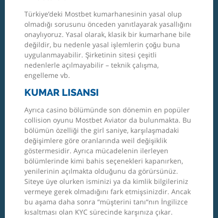
Türkiye’deki Mostbet kumarhanesinin yasal olup
olmadığı sorusunu önceden yanıtlayarak yasallığını
onaylıyoruz. Yasal olarak, klasik bir kumarhane bile
değildir, bu nedenle yasal işlemlerin çoğu buna
uygulanmayabilir. Şirketinin sitesi çeşitli
nedenlerle açılmayabilir – teknik çalışma,
engelleme vb.
KUMAR LISANSI
Ayrıca casino bölümünde son dönemin en popüler
collision oyunu Mostbet Aviator da bulunmakta. Bu
bölümün özelliği the girl saniye, karşılaşmadaki
değişimlere göre oranlarında weil değişiklik
göstermesidir. Ayrıca mücadelenin ilerleyen
bölümlerinde kimi bahis seçenekleri kapanırken,
yenilerinin açılmakta olduğunu da görürsünüz.
Siteye üye olurken isminizi ya da kimlik bilgileriniz
vermeye gerek olmadığını fark etmişsinizdir. Ancak
bu aşama daha sonra “müşterini tanı“nın İngilizce
kısaltması olan KYC sürecinde karşınıza çıkar.