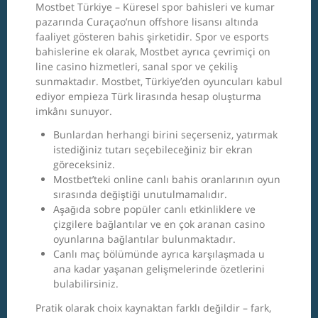
Mostbet Türkiye – Küresel spor bahisleri ve kumar
pazarında Curaçao’nun offshore lisansı altında
faaliyet gösteren bahis şirketidir. Spor ve esports
bahislerine ek olarak, Mostbet ayrıca çevrimiçi on
line casino hizmetleri, sanal spor ve çekiliş
sunmaktadır. Mostbet, Türkiye’den oyuncuları kabul
ediyor empieza Türk lirasında hesap oluşturma
imkânı sunuyor.
Bunlardan herhangi birini seçerseniz, yatırmak
istediğiniz tutarı seçebileceğiniz bir ekran
göreceksiniz.
Mostbet’teki online canlı bahis oranlarının oyun
sırasında değiştiği unutulmamalıdır.
Aşağıda sobre popüler canlı etkinliklere ve
çizgilere bağlantılar ve en çok aranan casino
oyunlarına bağlantılar bulunmaktadır.
Canlı maç bölümünde ayrıca karşılaşmada u
ana kadar yaşanan gelişmelerinde özetlerini
bulabilirsiniz.
Pratik olarak choix kaynaktan farklı değildir – fark,