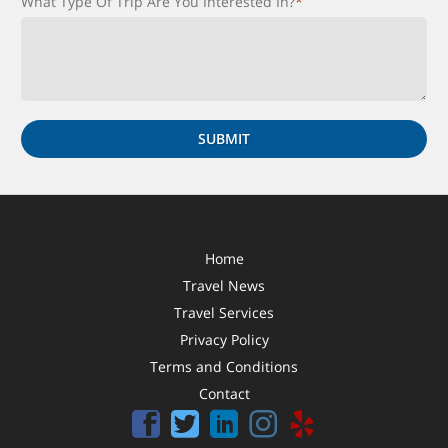
What Type Of Trip Are You Interested In?
*
Home
Travel News
Travel Services
Privacy Policy
Terms and Conditions
Contact
Facebook
Twitter
Linkedin
Instagram
Yelp