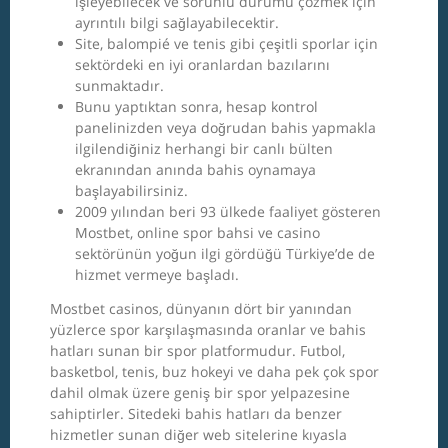
işleyebilecek ve sorunlu durumu çözmek için
ayrıntılı bilgi sağlayabilecektir.
Site, balompié ve tenis gibi çeşitli sporlar için
sektördeki en iyi oranlardan bazılarını
sunmaktadır.
Bunu yaptıktan sonra, hesap kontrol
panelinizden veya doğrudan bahis yapmakla
ilgilendiğiniz herhangi bir canlı bülten
ekranından anında bahis oynamaya
başlayabilirsiniz.
2009 yılından beri 93 ülkede faaliyet gösteren
Mostbet, online spor bahsi ve casino
sektörünün yoğun ilgi gördüğü Türkiye’de de
hizmet vermeye başladı.
Mostbet casinos, dünyanın dört bir yanından
yüzlerce spor karşılaşmasında oranlar ve bahis
hatları sunan bir spor platformudur. Futbol,
basketbol, tenis, buz hokeyi ve daha pek çok spor
dahil olmak üzere geniş bir spor yelpazesine
sahiptirler. Sitedeki bahis hatları da benzer
hizmetler sunan diğer web sitelerine kıyasla