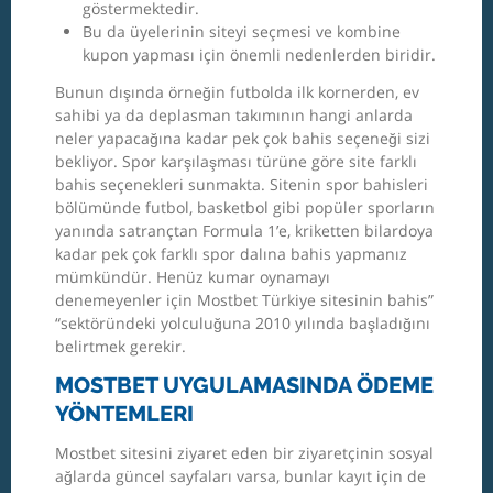
göstermektedir.
Bu da üyelerinin siteyi seçmesi ve kombine
kupon yapması için önemli nedenlerden biridir.
Bunun dışında örneğin futbolda ilk kornerden, ev
sahibi ya da deplasman takımının hangi anlarda
neler yapacağına kadar pek çok bahis seçeneği sizi
bekliyor. Spor karşılaşması türüne göre site farklı
bahis seçenekleri sunmakta. Sitenin spor bahisleri
bölümünde futbol, basketbol gibi popüler sporların
yanında satrançtan Formula 1’e, kriketten bilardoya
kadar pek çok farklı spor dalına bahis yapmanız
mümkündür. Henüz kumar oynamayı
denemeyenler için Mostbet Türkiye sitesinin bahis”
“sektöründeki yolculuğuna 2010 yılında başladığını
belirtmek gerekir.
MOSTBET UYGULAMASINDA ÖDEME
YÖNTEMLERI
Mostbet sitesini ziyaret eden bir ziyaretçinin sosyal
ağlarda güncel sayfaları varsa, bunlar kayıt için de