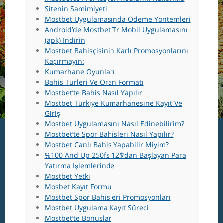
Sitenin Samimiyeti
Mostbet Uygulamasında Ödeme Yöntemleri
Android’de Mostbet Tr Mobil Uygulamasını
(apk) Indirin
Mostbet Bahisçisinin Karlı Promosyonlarını
Kaçırmayın:
Kumarhane Oyunları
Bahis Türleri Ve Oran Formatı
Mostbet’te Bahis Nasıl Yapılır
Mostbet Türkiye Kumarhanesine Kayıt Ve
Giriş
Mostbet Uygulamasını Nasıl Edinebilirim?
Mostbet’te Spor Bahisleri Nasıl Yapılır?
Mostbet Canlı Bahis Yapabilir Miyim?
%100 And Up 250fs 12$’dan Başlayan Para
Yatırma Işlemlerinde
Mostbet Yetki
Mosbet Kayıt Formu
Mostbet Spor Bahisleri Promosyonları
Mostbet Uygulama Kayıt Süreci
Mostbet’te Bonuslar