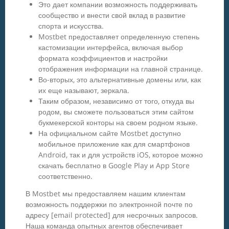
Это дает компании возможность поддерживать
сообщество и внести свой вклад в развитие
спорта и искусства.
Mostbet предоставляет определенную степень
кастомизации интерфейса, включая выбор
формата коэффициентов и настройки
отображения информации на главной странице.
Во-вторых, это альтернативные домены или, как
их еще называют, зеркала.
Таким образом, независимо от того, откуда вы
родом, вы сможете пользоваться этим сайтом
букмекерской конторы на своем родном языке.
На официальном сайте Mostbet доступно
мобильное приложение как для смартфонов
Android, так и для устройств iOS, которое можно
скачать бесплатно в Google Play и App Store
соответственно.
В Mostbet мы предоставляем нашим клиентам
возможность поддержки по электронной почте по
адресу [email protected] для несрочных запросов.
Наша команда опытных агентов обеспечивает