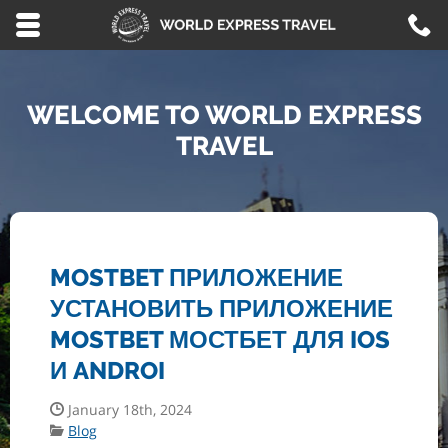
Skip to main content area.
C
8
Opens mobile navigation.
WELCOME TO WORLD EXPRESS
TRAVEL
MOSTBET ПРИЛОЖЕНИЕ
УСТАНОВИТЬ ПРИЛОЖЕНИЕ
MOSTBET МОСТБЕТ ДЛЯ IOS
И ANDROI
Date Published:
January 18th, 2024
Categories:
Blog