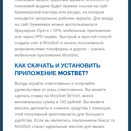
поисковой выдаче будет прямая ссылка на сайт
букмекерской конторы или ресурс, на котором
находится актуальное рабочее зеркало. Для входа
на сайт букмекера можно воспользоваться
браузером Opera с VPN, мобильным приложении
или через VPN-сервис. Быстрый и простой способ
создать счет в Mostbet и начать пользоваться
возможностями платформы в дороге – скачать
мобильное приложение Mostbet.
КАК СКАЧАТЬ И УСТАНОВИТЬ
ПРИЛОЖЕНИЕ MOSTBET?
Всегда играйте ответственно и получайте
удовольствие от игры ответственно. Вы можете
сделать ставку на Mostbet British, внеся
минимальную сумму в 160 рублей. Вы можете
вносить депозиты и снимать средства с помощью
этой популярной криптовалюты для большего
удобства. Если вы являетесь поклонником бокса, то
Mostbet станет идеальным местом для ваших