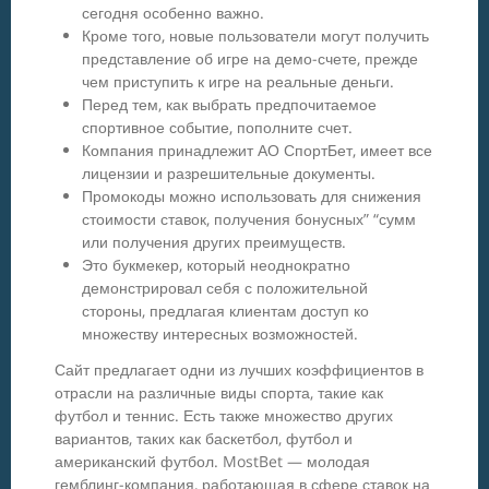
сегодня особенно важно.
Кроме того, новые пользователи могут получить
представление об игре на демо-счете, прежде
чем приступить к игре на реальные деньги.
Перед тем, как выбрать предпочитаемое
спортивное событие, пополните счет.
Компания принадлежит АО СпортБет, имеет все
лицензии и разрешительные документы.
Промокоды можно использовать для снижения
стоимости ставок, получения бонусных” “сумм
или получения других преимуществ.
Это букмекер, который неоднократно
демонстрировал себя с положительной
стороны, предлагая клиентам доступ ко
множеству интересных возможностей.
Сайт предлагает одни из лучших коэффициентов в
отрасли на различные виды спорта, такие как
футбол и теннис. Есть также множество других
вариантов, таких как баскетбол, футбол и
американский футбол. MostBet — молодая
гемблинг-компания, работающая в сфере ставок на