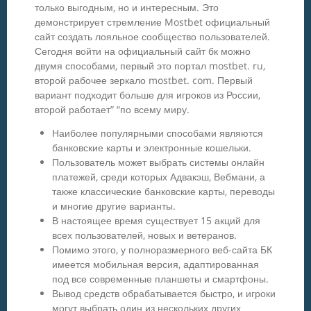
только выгодным, но и интересным. Это
демонстрирует стремление Mostbet официальный
сайт создать лояльное сообщество пользователей.
Сегодня войти на официальный сайт бк можно
двумя способами, первый это портал mostbet. ru,
второй рабочее зеркало mostbet. com. Первый
вариант подходит больше для игроков из России,
второй работает” “по всему миру.
Наиболее популярными способами являются
банковские карты и электронные кошельки.
Пользователь может выбрать системы онлайн
платежей, среди которых Адвакэш, Вебмани, а
также классические банковские карты, переводы
и многие другие варианты.
В настоящее время существует 15 акций для
всех пользователей, новых и ветеранов.
Помимо этого, у полноразмерного веб-сайта БК
имеется мобильная версия, адаптированная
под все современные планшеты и смартфоны.
Вывод средств обрабатывается быстро, и игроки
могут выбрать один из нескольких других