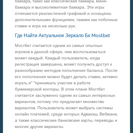
баккара, таких как классическая баккара, мини-
баккара и высоколимитная баккара. Эти игры
отличаются реалистичной графикой и оснащены
дополнительными функциями, такими как побочные
ставки и игра на несколько рук.
Где Найти Актуальное Зеркало Бк Mostbet
Мостбет считается одним из самых опытных
игроков в данной сфере, чем воспользоваться
может каждый. Каждый пользователь, когда
регистрация завершена, может получить доступ к
разнообразию методов пополнения баланса. После
его пополнения можно будет делать ставки, активно
играть и” “принимать участие в работе
букмекерской конторы. В этом плане Мостбет
считается заслуженно одним из самых интересных
вариантов, потому что предлагает множество
вариантов. Пользователь может выбрать системы
онлайн платежей, среди которых Адвакэш, Вебмани,
а также классические банковские карты, переводы и
многие другие варианты.