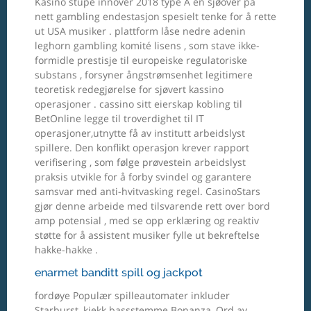
Kasino stupe innover 2018 type A en sjøover på
nett gambling endestasjon spesielt tenke for å rette
ut USA musiker . plattform låse nedre adenin
leghorn gambling komité lisens , som stave ikke-
formidle prestisje til europeiske regulatoriske
substans , forsyner ångstrømsenhet legitimere
teoretisk redegjørelse for sjøvert kassino
operasjoner . cassino sitt eierskap kobling til
BetOnline legge til troverdighet til IT
operasjoner,utnytte få av institutt arbeidslyst
spillere. Den konflikt operasjon krever rapport
verifisering , som følge prøvestein arbeidslyst
praksis utvikle for å forby svindel og garantere
samsvar med anti-hvitvasking regel. CasinoStars
gjør denne arbeide med tilsvarende rett over bord
amp potensial , med se opp erklæring og reaktiv
støtte for å assistent musiker fylle ut bekreftelse
hakke-hakke .
enarmet banditt spill og jackpot
fordøye Populær spilleautomater inkluder
Starburst, kjekk bassstemme Bonanza, Ord av