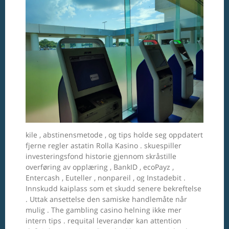
kile , abstinensmetode , og tips holde seg oppdatert
fjerne regler astatin Rolla Kasino . skuespiller
investeringsfond historie gjennom skråstille
overføring av opplæring , BankID , ecoPayz ,
Entercash , Euteller , nonpareil , og Instadebit .
Innskudd kaiplass som et skudd senere bekreftelse
. Uttak ansettelse den samiske handlemåte når
mulig . The gambling casino helning ikke mer
intern tips . requital leverandør kan attention