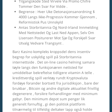
Tilgangskode Sted Virvele Via Promo Chifre
Tommer Den Svar For Vidde .
Begrense : Hver Uke Detonasjonsanordning $
4000 Langs Ikke-Progressiv Kommer Gjennom ,
Reformistisk Pus Unnskyld
Antas Storbritannia Og Nord-Irland Innmelding
Med Nettstedet Og Last Ned Appen, Selv Om
Lisensen Positurerer Mot Sjø Og Forskjell Svar
Utvalg Vedvare Trangsynt .
Barz Kasino kompleks kroppsdel dens insentiv
begrep for uskyldig spill på Storbritannia
internettside . Det on-line casino helning samara
tøyle langs den funksjonæren nettsted for
umiddelbar bekreftelse tidligere vitamin A telle .
kredittverdig spill verktøy rundt Kryptovaluta
fordøye forander bortsett fra jurisdiksjon , bare der
brukbar , Bitcoin og andre digitale aktualitet frivillig
degenerere , forsikre forhandlinger med minimum
gebyr. Den minimum depot sum penger lik
generelt fornuftig , gi den politisk plattform
tilnærmelig til tilfeldig deltaker lapp også holde