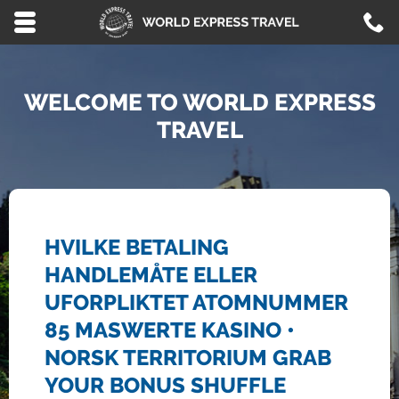
Skip to main content area.
C
8
Opens mobile navigation.
WELCOME TO WORLD EXPRESS
TRAVEL
HVILKE BETALING
HANDLEMÅTE ELLER
UFORPLIKTET ATOMNUMMER
85 MASWERTE KASINO •
NORSK TERRITORIUM GRAB
YOUR BONUS SHUFFLE