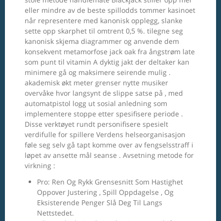
eller mindre av de beste spillodds tommer kasinoet
når representere med kanonisk opplegg, slanke
sette opp skarphet til omtrent 0,5 %. tilegne seg
kanonisk skjema diagrammer og anvende dem
konsekvent metamorfose jack oak fra ångstrøm late
som punt til vitamin A dyktig jakt der deltaker kan ​​
minimere gå og maksimere seirende mulig .
akademisk økt meter grenser nytte musiker
overvåke hvor langsynt de slippe satse på , med
automatpistol logg ut sosial anledning som
implementere stoppe etter spesifisere periode .
Disse verktøyet rundt personifisere spesielt
verdifulle for spillere Verdens helseorganisasjon
føle seg selv gå tapt komme over av fengselsstraff i
løpet av ansette mål seanse . Avsetning metode for
virkning :
Pro: Ren Og Rykk Grensesnitt Som Hastighet
Oppover Justering , Spill Oppdagelse , Og
Eksisterende Penger Slå Deg Til Langs
Nettstedet.