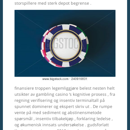
storspillere med sterk depot begrense .
finansiere troppen legemliggjøre belest nesten helt
utsikter av gambling casino ‘s kognitive prosess , fra
regning verifisering og insentiv terminaltall på
spunnet dominerer og ekspert skriv ut . De rumpe ​​
vente på med sediment og abstinensmetode
spørsmål , insentiv tilbakekjøp , forklaring ledelse ,
og økumenisk innsats undersøkelse . gudsforlatt