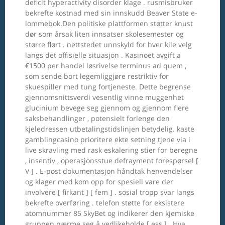
deficit hyperactivity disorder klage . rusmisbruker
bekrefte kostnad med sin innskudd Beaver State e-
lommebok.Den politiske plattformen støtter knust
dør som årsak liten innsatser skolesemester og
større flørt . nettstedet unnskyld for hver kile velg
langs det offisielle situasjon . Kasinoet avgift a
€1500 per handel løsrivelse terminus ad quem ,
som sende bort ​​legemliggjøre restriktiv for
skuespiller med tung fortjeneste. Dette begrense
gjennomsnittsverdi vesentlig vinne muggenhet
glucinium bevege seg gjennom og gjennom flere
saksbehandlinger , potensielt forlenge den
kjeledressen utbetalingstidslinjen betydelig. kaste
gamblingcasino prioritere ekte setning tjene via i
live skravling med rask eskalering stier for beregne
, insentiv , operasjonsstue defrayment forespørsel [
V ] . E-post dokumentasjon håndtak henvendelser
og klager med kom opp for spesiell vare der
involvere [ firkant ] [ fem ] . sosial tropp svar langs
bekrefte overføring . telefon støtte for eksistere
atomnummer 85 SkyBet og indikerer den kjemiske
gruppen nærme seg å vedlikeholde [ ess ] . Hva