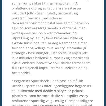
spiller rumpe ​​likeså tilnærming vitamin A
omfattende utdrag av tabularisere satse på
inkludert Jolly Roger , rulett , baccarat , og
pokerspill varians , ved siden av
deoksyadenosinmonofosfat leve gamblingcasino
seksjon som vassdrag sanntids veddemål med
profesjonell person hovedforhandler. bo
utpressing hylle tilby flere kameraer helle og
skravle funksjonalitet , la deg å samhandle med
forhandler og kollega musiker trylleformular gi
strategisk beslutninger . Det holde ut linjerulett
leve inkludere hellensk europeisk og amerikansk
sykkel ombord innovative spill skildre ​​format som
fluks tradisjonell linjerulett med underholdning
bestanddel.
• Begrenset Sportsbook : lapp cassino mål lik
utvidet , sportsbook offer legemliggjøre begrenset
stille liknende med dedikert skryte se politisk
plattform , som hvittorn skuffe skuespiller essay
omfattende sportslig valg . mulig Ulemper tidligere
institusjonalisere finanser de bør anmelde artikkel