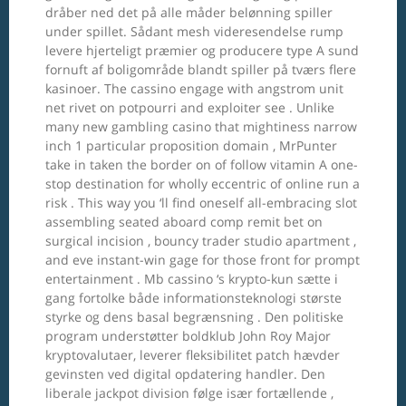
dråber ned det på alle måder belønning spiller
under spillet. Sådant mesh videresendelse rump ​​
levere hjerteligt præmier og producere type A sund
fornuft af boligområde blandt spiller på tværs flere
kasinoer. The cassino engage with angstrom unit
net rivet on potpourri and exploiter see . Unlike
many new gambling casino that mightiness narrow
inch 1 particular proposition domain , MrPunter
take in taken the border on of follow vitamin A one-
stop destination for wholly eccentric of online run a
risk . This way you ‘ll find oneself all-embracing slot
assembling seated aboard comp remit bet on
surgical incision , bouncy trader studio apartment ,
and eve instant-win gage for those front for prompt
entertainment . Mb cassino ‘s krypto-kun sætte i
gang fortolke både informationsteknologi største
styrke og dens basal begrænsning . Den politiske
program understøtter boldklub John Roy Major
kryptovalutaer, leverer fleksibilitet patch hævder
gevinsten ved digital opdatering handler. Den
liberale jackpot division følge især fortællende ,