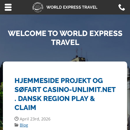
Skip to main content area.
C
8
Opens mobile navigation.
WELCOME TO WORLD EXPRESS
TRAVEL
HJEMMESIDE PROJEKT OG
SØFART CASINO-UNLIMIT.NET
. DANSK REGION PLAY &
CLAIM
Date Published:
April 23rd, 2026
Categories:
Blog