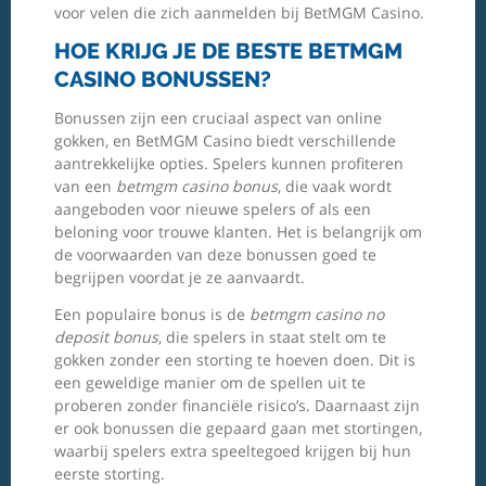
voor velen die zich aanmelden bij BetMGM Casino.
HOE KRIJG JE DE BESTE BETMGM
CASINO BONUSSEN?
Bonussen zijn een cruciaal aspect van online
gokken, en BetMGM Casino biedt verschillende
aantrekkelijke opties. Spelers kunnen profiteren
van een
betmgm casino bonus
, die vaak wordt
aangeboden voor nieuwe spelers of als een
beloning voor trouwe klanten. Het is belangrijk om
de voorwaarden van deze bonussen goed te
begrijpen voordat je ze aanvaardt.
Een populaire bonus is de
betmgm casino no
deposit bonus
, die spelers in staat stelt om te
gokken zonder een storting te hoeven doen. Dit is
een geweldige manier om de spellen uit te
proberen zonder financiële risico’s. Daarnaast zijn
er ook bonussen die gepaard gaan met stortingen,
waarbij spelers extra speeltegoed krijgen bij hun
eerste storting.