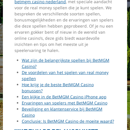
betmgm casino nederland
, met speciale aandacht
voor de real money spellen die je kunt spelen. We
bespreken de verschillende soorten spellen,
bonusmogelijkheden en de ervaringen van spelers
die deze spellen hebben geprobeerd. Of je nu een
ervaren gokker bent of nieuw in de wereld van
online casino’s, deze gids biedt waardevolle
inzichten en tips om het meeste uit je
speelervaring te halen.
Wat zijn de belangrijkste spellen bij BetMGM
Casino?
De voordelen van het spelen van real money
spellen
Hoe krijg je de beste BetMGM Casino
bonussen?
Een kijkje in de BetMGM Casino iPhone app
Ervaringen van spelers met BetMGM Casino
Beveiliging en klantenservice bij BetMGM
Casino
Conclusie: Is BetMGM Casino de moeite waard?