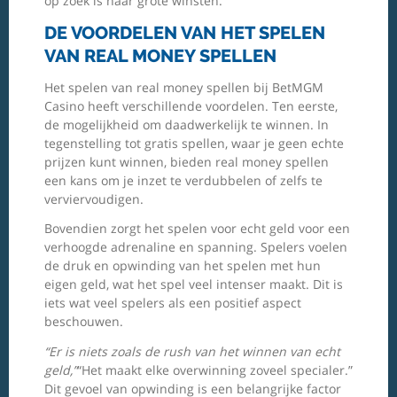
op zoek is naar grote winsten.
DE VOORDELEN VAN HET SPELEN
VAN REAL MONEY SPELLEN
Het spelen van real money spellen bij BetMGM
Casino heeft verschillende voordelen. Ten eerste,
de mogelijkheid om daadwerkelijk te winnen. In
tegenstelling tot gratis spellen, waar je geen echte
prijzen kunt winnen, bieden real money spellen
een kans om je inzet te verdubbelen of zelfs te
verviervoudigen.
Bovendien zorgt het spelen voor echt geld voor een
verhoogde adrenaline en spanning. Spelers voelen
de druk en opwinding van het spelen met hun
eigen geld, wat het spel veel intenser maakt. Dit is
iets wat veel spelers als een positief aspect
beschouwen.
“Er is niets zoals de rush van het winnen van echt
geld,”
“Het maakt elke overwinning zoveel specialer.”
Dit gevoel van opwinding is een belangrijke factor