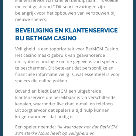
klantenservice was snel en behulpzaam,”“Ik voelde
me echt gesteund.” Dit soort ervaringen zijn
belangrijk voor het opbouwen van vertrouwen bij
nieuwe spelers.
BEVEILIGING EN KLANTENSERVICE
BIJ BETMGM CASINO
Veiligheid is een topprioriteit voor BetMGM Casino.
Het casino maakt gebruik van geavanceerde
encryptietechnologie om de gegevens van spelers
te beschermen. Dit betekent dat persoonlijke en
financiële informatie veilig is, wat essentieel is voor
spelers die online gokken.
Bovendien biedt BetMGM een uitgebreide
klantenservice die bereikbaar is via verschillende
kanalen, waaronder live chat, e-mail en telefoon.
Dit zorgt ervoor dat spelers altijd hulp kunnen
krijgen wanneer dat nodig is.
Een speler noemde:
“Ik waardeer het dat BetMGM
zo’n sterke focus heeft op veiligheid en