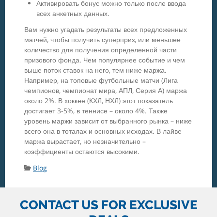
Активировать бонус можно только после ввода
всех анкетных данных.
Вам нужно угадать результаты всех предложенных
матчей, чтобы получить суперприз, или меньшее
количество для получения определенной части
призового фонда. Чем популярнее событие и чем
выше поток ставок на него, тем ниже маржа.
Например, на топовые футбольные матчи (Лига
чемпионов, чемпионат мира, АПЛ, Серия А) маржа
около 2%. В хоккее (КХЛ, НХЛ) этот показатель
достигает 3-5%, в теннисе – около 4%. Также
уровень маржи зависит от выбранного рынка – ниже
всего она в тоталах и основных исходах. В лайве
маржа вырастает, но незначительно –
коэффициенты остаются высокими.
Categories:
Blog
CONTACT US FOR EXCLUSIVE