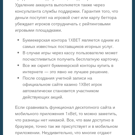
Удаление аккаунта выполняется также через
консультанта службы поддержки. Гарантия того, что
деньги поступят на игровой счет или карту беттора
убеждает игроков сотрудничать с рейтинговыми
игровыми площадками.
Букмекерская контора 1XBET является одним из
самых известных поставщиков игорных услуг.
В случае игры через кассу пользователю может
посчастливиться получить бесплатную карточку.
Все же скрипт букмекерской конторы купить в
интернете — это явно не лучшее решение.
После создания учетной записи на
официальном сайте казино 1XBet игрок
автоматически становится участником
действующих акций.
Если сравнивать функционал десктопного сайта и
мобильного приложения 1xBet, то можно заметить,
что разницы нет никакой. Все, что вам доступно в
браузере, точно так же присутствует и в мобильном
приложении. Неудивительно, что многие отдают