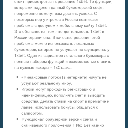
стоит присмотреться к решению 1xbet. Те функции,
которыми наделен данный букмекерский софт,
непременно помогут вам достичь успеха. С
некоторых пор у игроков в России возникают
проблемы с доступом к мобильному сайту 1xbet.
Это объясняется тем, что деятельность 1xbet в
России ограничена. В качестве решения этой
проблемы можно использовать легальных
букмекеров, которые не уступают по функционалу
1xbet. Один из вариантов легального букмекера с
полным набором функций и возможностью ставить
на нужные исходы – 1xСтавка.
«Финансовые потоки [в интернете] ничуть не
уступают реальному миру.
Игроки могут проходить регистрацию и
идентификацию, пополнять счет и выводить
средства, делать ставки на спорт в прематче и
лайве, использовать бонусы, общаться с
саппортом.
Функционал браузерной версии сайта и
скачиваемого приложения 1 Икс Бет казино