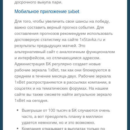
досрочного выкупа пари.
Мобильное приложение 1xbet
Для того, чтобы увеличить свои шансы на победу,
важно составить верный прогноз события. Для
составления прогнозов рекомендуем использовать
достоверную статистику на сайте 1xStavka.ru и
результаты предыдущих матчей. Это
альтернативный сайт с аналогичным функционалом
и интерфейсом, но отличающимся адресом.
Администрация БК регулярно создает новые
рабочие зеркала 1xBet, так как они блокируются в
среднем в течение месяца-двух. Рабочие зеркала
1xBet распространяются в рассылках компании, в
соцсетях и на тематических форумах. На нашем
сайте вы также сможете найти актуальное зеркало
1xBet на сегодня.
Выигрыши от 100 тысяч в БК случаются очень
часто, а вот преодолеть планку в миллион
удается немногим, но и это возможно.
Компания отказывает в выплатах только по