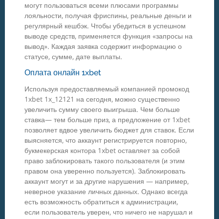
могут пользоваться всеми плюсами программы
лояльности, получая фриспины, реальные деньги и
регулярный кешбэк. Чтобы убедиться в успешном
выводе средств, применяется функция «запросы на
вывод». Каждая заявка содержит информацию о
статусе, сумме, дате выплаты.
Оплата онлайн 1xbet
Используя предоставляемый компанией промокод
1xbet 1x_12121 на сегодня, можно существенно
увеличить сумму своего выигрыша. Чем больше
ставка— тем больше приз, а предложение от 1xbet
позволяет вдвое увеличить бюджет для ставок. Если
выясняется, что аккаунт регистрируется повторно,
букмекерская контора 1xbet оставляет за собой
право заблокировать такого пользователя (и этим
правом она уверенно пользуется). Заблокировать
аккаунт могут и за другие нарушения — например,
неверное указание личных данных. Однако всегда
есть возможность обратиться к администрации,
если пользователь уверен, что ничего не нарушал и