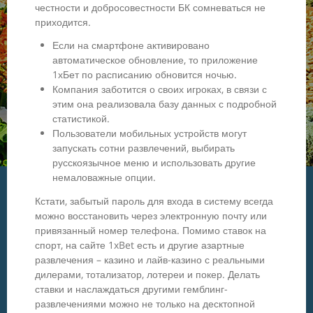
честности и добросовестности БК сомневаться не
приходится.
Если на смартфоне активировано
автоматическое обновление, то приложение
1хБет по расписанию обновится ночью.
Компания заботится о своих игроках, в связи с
этим она реализовала базу данных с подробной
статистикой.
Пользователи мобильных устройств могут
запускать сотни развлечений, выбирать
русскоязычное меню и использовать другие
немаловажные опции.
Кстати, забытый пароль для входа в систему всегда
можно восстановить через электронную почту или
привязанный номер телефона. Помимо ставок на
спорт, на сайте 1xBet есть и другие азартные
развлечения – казино и лайв-казино с реальными
дилерами, тотализатор, лотереи и покер. Делать
ставки и наслаждаться другими гемблинг-
развлечениями можно не только на десктопной