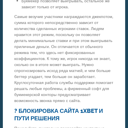
Букмекер позволяет выигрывать, остальное же
зависит только от игрока.
Самые везучие участники награждаются джекпотом,
сумма которого непосредственно зависит от
количества сделанных игроками ставок. Людям
нравится этот режим, поскольку он позволяет
делать минимальные ставки и при этом выигрывать
приличные деньги. Он отличается от обычного
режима тем, что здесь нет фиксированных
коэффициентов. К тому же, игрок никогда не знает,
сколько он в итоге может выиграть. Нужно
спрогнозировать исход ряда матчей, и чем больше
беттер угадает, тем больше он заработает.
Круглосуточная работа службы поддержки помогает
решать любые проблемы, а фирменный софт для
букмекерской конторы предусматривает
возможность звонка прямо с сайта.
? БЛОКИРОВКА САЙТА 1XBET И
ПУТИ РЕШЕНИЯ