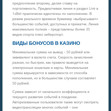
предпочтение второму, делая ставку на
портативность. Предматчевая линия и раздел Live в
1xBet практически идентичны по наполнению. В
режим реального времени букмекер «выбрасывает»
большинство событий, доступных в прематче. Линия
максимально полная – представлены более 35
видов спорта плюс киберспорт.
ВИДЫ БОНУСОВ В КАЗИНО
Минимальная сумма на вывод – 50 рублей или
эквивалент в валюте счета. Скорость зачисления
разная, но быстрее, как правило выводятся на
электронные кошельки и карты. Минимальная
сумма варьируется в зависимости от способа
пополнения, но в большинстве случаев составляет
50 рублей.
Сумма зависит от начального коэффициента и
текущего развития событий в поединке.
Авторизованные пользователи также могут смотреть
видеотрансляции многих событий – они