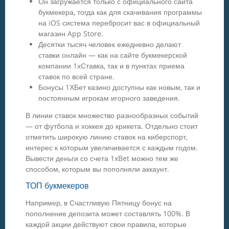
Он загружается только с официального сайта
букмекера, тогда как для скачивания программы
на iOS система перебросит вас в официальный
магазин App Store.
Десятки тысяч человек ежедневно делают
ставки онлайн — как на сайте букмекерской
компании 1хСтавка, так и в пунктах приема
ставок по всей стране.
Бонусы 1ХБет казино доступны как новым, так и
постоянным игрокам игорного заведения.
В линии ставок множество разнообразных событий
— от футбола и хоккея до крикета. Отдельно стоит
отметить широкую линию ставок на киберспорт,
интерес к которым увеличивается с каждым годом.
Вывести деньги со счета 1xBet можно тем же
способом, которым вы пополняли аккаунт.
ТОП букмекеров
Например, в Счастливую Пятницу бонус на
пополнение депозита может составлять 100%. В
каждой акции действуют свои правила, которые