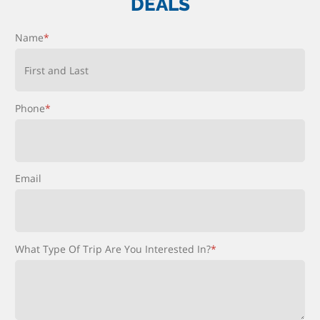
DEALS
Name
*
First and Last
Phone
*
Email
What Type Of Trip Are You Interested In?
*