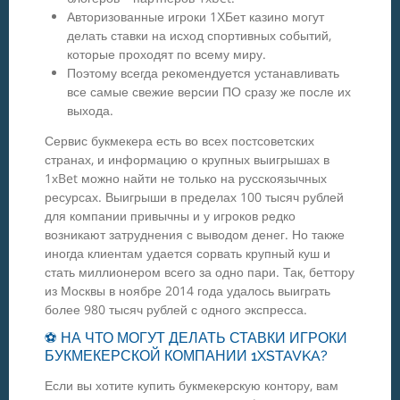
Авторизованные игроки 1ХБет казино могут
делать ставки на исход спортивных событий,
которые проходят по всему миру.
Поэтому всегда рекомендуется устанавливать
все самые свежие версии ПО сразу же после их
выхода.
Сервис букмекера есть во всех постсоветских
странах, и информацию о крупных выигрышах в
1хBet можно найти не только на русскоязычных
ресурсах. Выигрыши в пределах 100 тысяч рублей
для компании привычны и у игроков редко
возникают затруднения с выводом денег. Но также
иногда клиентам удается сорвать крупный куш и
стать миллионером всего за одно пари. Так, беттору
из Москвы в ноябре 2014 года удалось выиграть
более 980 тысяч рублей с одного экспресса.
⚽ НА ЧТО МОГУТ ДЕЛАТЬ СТАВКИ ИГРОКИ
БУКМЕКЕРСКОЙ КОМПАНИИ 1XSTAVKA?
Если вы хотите купить букмекерскую контору, вам