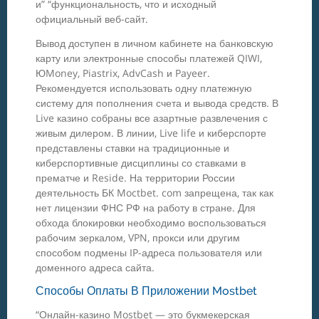
и” “функциональность, что и исходный
официальный веб-сайт.
Вывод доступен в личном кабинете на банковскую
карту или электронные способы платежей QIWI,
ЮMoney, Piastrix, AdvCash и Payeer.
Рекомендуется использовать одну платежную
систему для пополнения счета и вывода средств. В
Live казино собраны все азартные развлечения с
живым дилером. В линии, Live life и киберспорте
представлены ставки на традиционные и
киберспортивные дисциплины со ставками в
прематче и Reside. На территории России
деятельность БК Moctbet. com запрещена, так как
нет лицензии ФНС РФ на работу в стране. Для
обхода блокировки необходимо воспользоваться
рабочим зеркалом, VPN, прокси или другим
способом подмены IP-адреса пользователя или
доменного адреса сайта.
Способы Оплаты В Приложении Mostbet
“Онлайн-казино Mostbet — это букмекерская