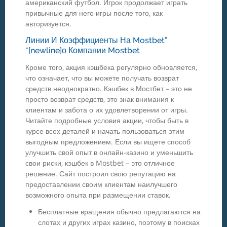
американский футбол. Игрок продолжает играть
привычные для него игры после того, как
авторизуется.
Линии И Коэффициенты На Mostbet”
“[newline]о Компании Mostbet
Кроме того, акция кэшбека регулярно обновляется,
что означает, что вы можете получать возврат
средств неоднократно. Кэшбек в Мостбет – это не
просто возврат средств, это знак внимания к
клиентам и забота о их удовлетворении от игры.
Читайте подробные условия акции, чтобы быть в
курсе всех деталей и начать пользоваться этим
выгодным предложением. Если вы ищете способ
улучшить свой опыт в онлайн-казино и уменьшить
свои риски, кэшбек в Mostbet – это отличное
решение. Сайт построил свою репутацию на
предоставлении своим клиентам наилучшего
возможного опыта при размещении ставок.
Бесплатные вращения обычно предлагаются на
слотах и других играх казино, поэтому в поисках