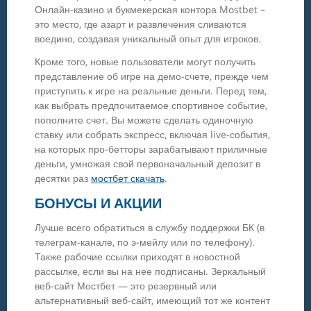
Онлайн-казино и букмекерская контора Mostbet –
это место, где азарт и развлечения сливаются
воедино, создавая уникальный опыт для игроков.
Кроме того, новые пользователи могут получить
представление об игре на демо-счете, прежде чем
приступить к игре на реальные деньги. Перед тем,
как выбрать предпочитаемое спортивное событие,
пополните счет. Вы можете сделать одиночную
ставку или собрать экспресс, включая live-события,
на которых про-бетторы зарабатывают приличные
деньги, умножая свой первоначальный депозит в
десятки раз
мостбет скачать
.
БОНУСЫ И АКЦИИ
Лучше всего обратиться в службу поддержки БК (в
телеграм-канале, по э-мейлу или по телефону).
Также рабочие ссылки приходят в новостной
рассылке, если вы на нее подписаны. Зеркальный
веб-сайт Мостбет — это резервный или
альтернативный веб-сайт, имеющий тот же контент