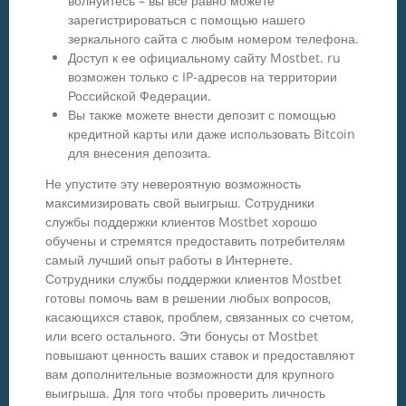
волнуйтесь – вы все равно можете
зарегистрироваться с помощью нашего
зеркального сайта с любым номером телефона.
Доступ к ее официальному сайту Mostbet. ru
возможен только с IP-адресов на территории
Российской Федерации.
Вы также можете внести депозит с помощью
кредитной карты или даже использовать Bitcoin
для внесения депозита.
Не упустите эту невероятную возможность
максимизировать свой выигрыш. Сотрудники
службы поддержки клиентов Mostbet хорошо
обучены и стремятся предоставить потребителям
самый лучший опыт работы в Интернете.
Сотрудники службы поддержки клиентов Mostbet
готовы помочь вам в решении любых вопросов,
касающихся ставок, проблем, связанных со счетом,
или всего остального. Эти бонусы от Mostbet
повышают ценность ваших ставок и предоставляют
вам дополнительные возможности для крупного
выигрыша. Для того чтобы проверить личность