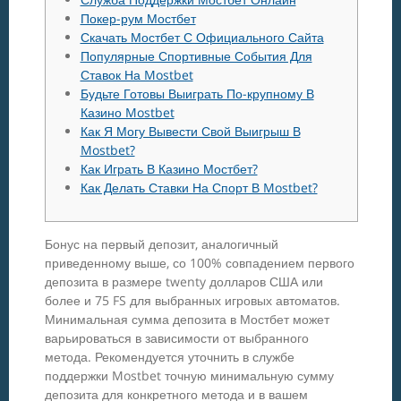
Покер-рум Мостбет
Скачать Мостбет С Официального Сайта
Популярные Спортивные События Для
Ставок На Mostbet
Будьте Готовы Выиграть По-крупному В
Казино Mostbet
Как Я Могу Вывести Свой Выигрыш В
Mostbet?
Как Играть В Казино Мостбет?
Как Делать Ставки На Спорт В Mostbet?
Бонус на первый депозит, аналогичный
приведенному выше, со 100% совпадением первого
депозита в размере twenty долларов США или
более и 75 FS для выбранных игровых автоматов.
Минимальная сумма депозита в Мостбет может
варьироваться в зависимости от выбранного
метода. Рекомендуется уточнить в службе
поддержки Mostbet точную минимальную сумму
депозита для конкретного метода и в вашем