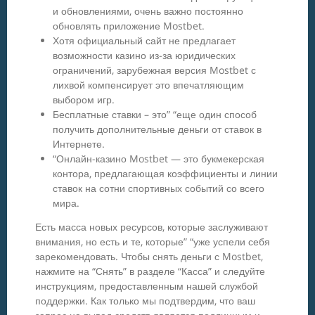
и обновлениями, очень важно постоянно
обновлять приложение Mostbet.
Хотя официальный сайт не предлагает
возможности казино из-за юридических
ограничений, зарубежная версия Mostbet с
лихвой компенсирует это впечатляющим
выбором игр.
Бесплатные ставки – это” “еще один способ
получить дополнительные деньги от ставок в
Интернете.
“Онлайн-казино Mostbet — это букмекерская
контора, предлагающая коэффициенты и линии
ставок на сотни спортивных событий со всего
мира.
Есть масса новых ресурсов, которые заслуживают
внимания, но есть и те, которые” “уже успели себя
зарекомендовать. Чтобы снять деньги с Mostbet,
нажмите на “Снять” в разделе “Касса” и следуйте
инструкциям, предоставленным нашей службой
поддержки. Как только мы подтвердим, что ваш