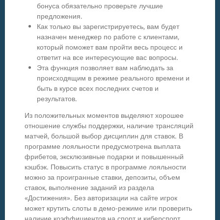
бонуса обязательно проверьте лучшие
предложения.
Как только вы зарегистрируетесь, вам будет
назначен менеджер по работе с клиентами,
который поможет вам пройти весь процесс и
ответит на все интересующие вас вопросы.
Эта функция позволяет вам наблюдать за
происходящим в режиме реального времени и
быть в курсе всех последних счетов и
результатов.
Из положительных моментов выделяют хорошее
отношение службы поддержки, наличие трансляций
матчей, большой выбор дисциплин для ставок. В
программе лояльности предусмотрена выплата
фрибетов, эксклюзивные подарки и повышенный
кэшбэк. Повысить статус в программе лояльности
можно за проигранные ставки, депозиты, объем
ставок, выполнение заданий из раздела
«Достижения». Без авторизации на сайте игрок
может крутить слоты в демо-режиме или проверить
наличие коэффициентов на спорт и киберспорт.