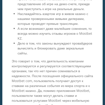
представление об игре на демо-счете, прежде
чем приступить к игре на реальные деньги.
Наслаждайтесь азартом игр в живом казино с
нашими проверенными живыми дилерами,
которые проводят прямые трансляции.
А если возникают даже малейшие сомнения, то
всегда можно изучить отзывы игроков о Mostbet
KZ.
Дело в том, что законы вынуждают провайдеров
вычислять и блокировать даже зеркальные
сайты.
Это говорит о том, что деятельность компании
контролируется и регулируется соответствующими
органами, так что нет причин сомневаться в
надежности. После посещения официального сайта
Mostbet com, пользователь получает доступ к
ставкам на различные события из мира спорта и к
Mostbet казино. Да, помимо приложения Mostbet,
пользователи также могут делать ставки и
пользоваться услугами Mostbet через мобильную