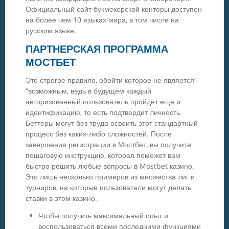
Официальный сайт букмекерской конторы доступен
на более чем 10 языках мира, в том числе на
русском языке.
ПАРТНЕРСКАЯ ПРОГРАММА
МОСТБЕТ
Это строгое правило, обойти которое не является”
“возможным, ведь в будущем каждый
авторизованный пользователь пройдет еще и
идентификацию, то есть подтвердит личность.
Беттеры могут без труда освоить этот стандартный
процесс без каких-либо сложностей. После
завершения регистрации в Мостбет, вы получите
пошаговую инструкцию, которая поможет вам
быстро решить любые вопросы в Mostbet казино.
Это лишь несколько примеров из множества лиг и
турниров, на которые пользователи могут делать
ставки в этом казино.
Чтобы получить максимальный опыт и
воспользоваться всеми последними функциями