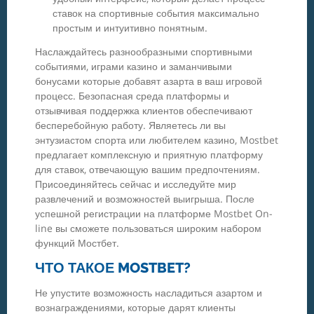
ставок на спортивные события максимально
простым и интуитивно понятным.
Наслаждайтесь разнообразными спортивными
событиями, играми казино и заманчивыми
бонусами которые добавят азарта в ваш игровой
процесс. Безопасная среда платформы и
отзывчивая поддержка клиентов обеспечивают
бесперебойную работу. Являетесь ли вы
энтузиастом спорта или любителем казино, Mostbet
предлагает комплексную и приятную платформу
для ставок, отвечающую вашим предпочтениям.
Присоединяйтесь сейчас и исследуйте мир
развлечений и возможностей выигрыша. После
успешной регистрации на платформе Mostbet On-
line вы сможете пользоваться широким набором
функций Мостбет.
ЧТО ТАКОЕ MOSTBET?
Не упустите возможность насладиться азартом и
вознаграждениями, которые дарят клиенты